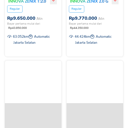
INNOVA ZENIX T:2.0G
INNOVA ZENIX 2.0 G
HV CVT
HV CVT
Reguler
Reguler
Rp
9.650.000
Rp
9.770.000
/bln
/bln
Bayar pertama mulai dari
Bayar pertama mulai dari
Rp
43.850.000
Rp
44.350.000
63.052
km
Automatic
44.424
km
Automatic
Jakarta Selatan
Jakarta Selatan