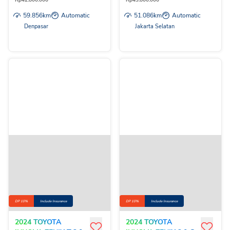
Rp
42.800.000
Rp
43.800.000
59.856
km
Automatic
51.086
km
Automatic
Denpasar
Jakarta Selatan
DP 10%
Include Insurance
DP 10%
Include Insurance
2024 TOYOTA
2024 TOYOTA