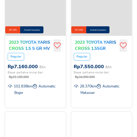
DP 10%
Include Insurance
DP 10%
Include Insurance
2023 TOYOTA YARIS
2023 TOYOTA YARIS
CROSS 1.5 S GR HV
CROSS 1.5SGR
CVT TSS A/T
HVCVTTSS
Reguler
Reguler
Rp
7.160.000
Rp
7.550.000
/bln
/bln
Bayar pertama mulai dari
Bayar pertama mulai dari
Rp
33.150.000
Rp
34.900.000
102.838
km
Automatic
28.370
km
Automatic
Bogor
Makassar