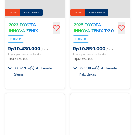
DP 10%
Include Insurance
DP 10%
Include Insurance
2023 TOYOTA
2025 TOYOTA
INNOVA ZENIX
INNOVA ZENIX T:2.0V
T:2.0QHVMCVTTSS
HV M CVT
Reguler
Reguler
Rp
10.430.000
Rp
10.850.000
/bln
/bln
Bayar pertama mulai dari
Bayar pertama mulai dari
Rp
47.150.000
Rp
48.950.000
88.372
km
Automatic
35.110
km
Automatic
Sleman
Kab. Bekasi