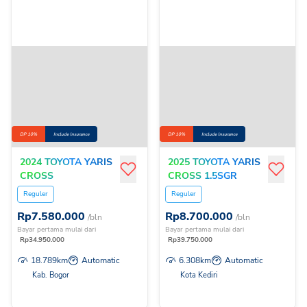
DP 10%
Include Insurance
DP 10%
Include Insurance
2024 TOYOTA YARIS
2025 TOYOTA YARIS
CROSS
CROSS 1.5SGR
15SGRHVCVTTSSPC
HVCVTTSS
Reguler
Reguler
Rp
7.580.000
Rp
8.700.000
/bln
/bln
Bayar pertama mulai dari
Bayar pertama mulai dari
Rp
34.950.000
Rp
39.750.000
18.789
km
Automatic
6.308
km
Automatic
Kab. Bogor
Kota Kediri