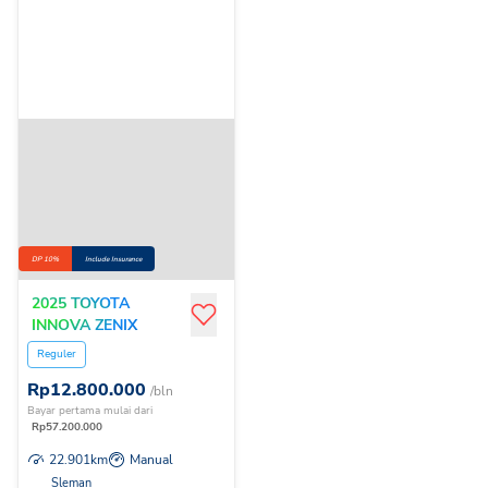
DP 10%
Include Insurance
2025 TOYOTA
INNOVA ZENIX
2.0QHVMODTSSPC
Reguler
Rp
12.800.000
/bln
Bayar pertama mulai dari
Rp
57.200.000
22.901
km
Manual
Sleman