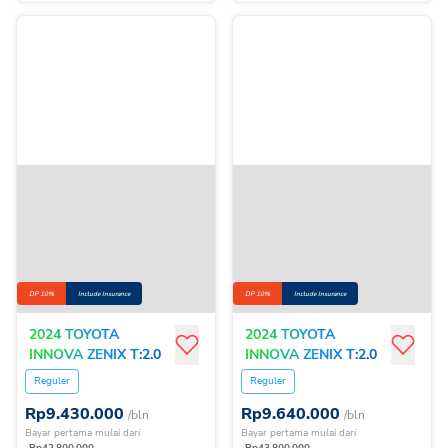
DP 10%
Include Insurance
DP 10%
Include Insurance
2024 TOYOTA
2024 TOYOTA
INNOVA ZENIX T:2.0G
INNOVA ZENIX T:2.0G
HV CVT
HV CVT
Reguler
Reguler
Rp
9.430.000
Rp
9.640.000
/bln
/bln
Bayar pertama mulai dari
Bayar pertama mulai dari