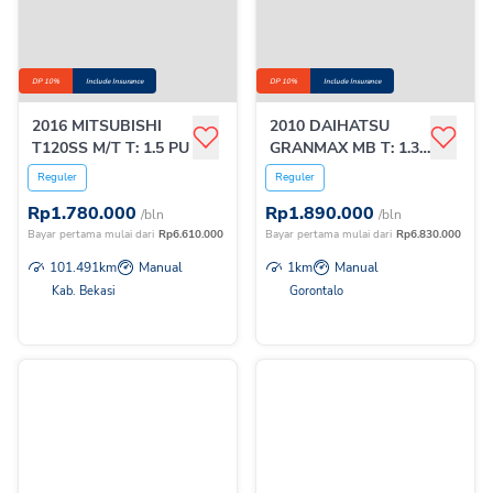
DP 10%
Include Insurance
DP 10%
Include Insurance
2016 MITSUBISHI
2010 DAIHATSU
T120SS M/T T: 1.5 PU
GRANMAX MB T: 1.3
M/T
Reguler
Reguler
Rp
1.780.000
Rp
1.890.000
/bln
/bln
Bayar pertama mulai dari
Rp
6.610.000
Bayar pertama mulai dari
Rp
6.830.000
101.491
km
Manual
1
km
Manual
Kab. Bekasi
Gorontalo