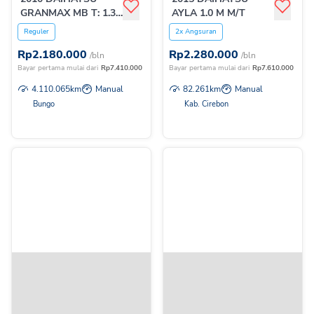
GRANMAX MB T: 1.3
AYLA 1.0 M M/T
M/T
Reguler
2x Angsuran
Rp
2.180.000
Rp
2.280.000
/bln
/bln
Bayar pertama mulai dari
Rp
7.410.000
Bayar pertama mulai dari
Rp
7.610.000
4.110.065
km
Manual
82.261
km
Manual
Bungo
Kab. Cirebon