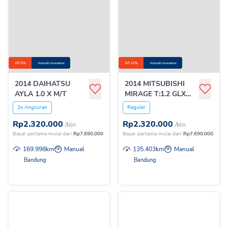
DP 0%
Include Insurance
DP 10%
Include Insurance
2014 DAIHATSU
2014 MITSUBISHI
AYLA 1.0 X M/T
MIRAGE T:1.2 GLX
M/T
2x Angsuran
Reguler
Rp
2.320.000
Rp
2.320.000
/bln
/bln
Bayar pertama mulai dari
Rp
7.690.000
Bayar pertama mulai dari
Rp
7.690.000
169.998
km
Manual
135.403
km
Manual
Bandung
Bandung