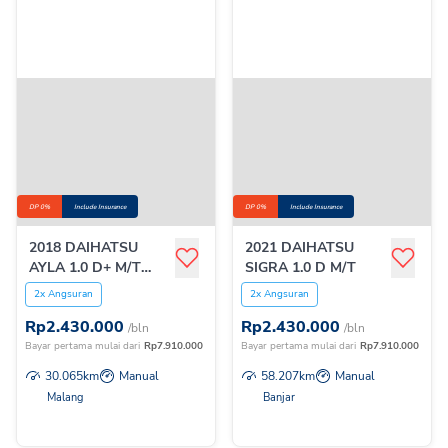
DP 0%
Include Insurance
DP 0%
Include Insurance
2018 DAIHATSU
2021 DAIHATSU
AYLA 1.0 D+ M/T
SIGRA 1.0 D M/T
NEW
2x Angsuran
2x Angsuran
Rp
2.430.000
Rp
2.430.000
/bln
/bln
Bayar pertama mulai dari
Rp
7.910.000
Bayar pertama mulai dari
Rp
7.910.000
30.065
km
Manual
58.207
km
Manual
Malang
Banjar