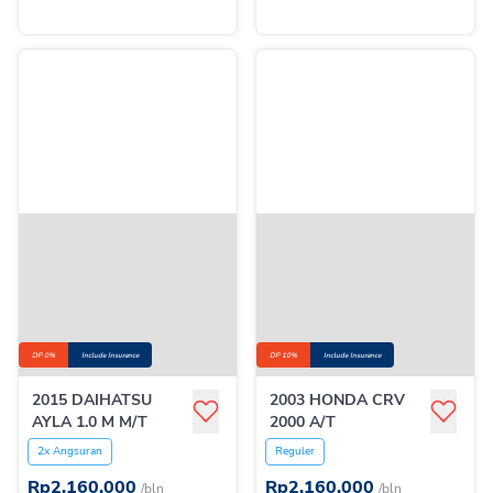
DP 0%
Include Insurance
DP 10%
Include Insurance
2015 DAIHATSU
2003 HONDA CRV
AYLA 1.0 M M/T
2000 A/T
2x Angsuran
Reguler
Rp
2.160.000
Rp
2.160.000
/bln
/bln