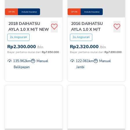
DP 0%
Include Insurance
DP 0%
Include Insurance
2018 DAIHATSU
2016 DAIHATSU
AYLA 1.0 X M/T NEW
AYLA 1.0 X M/T
2x Angsuran
2x Angsuran
Rp
2.300.000
Rp
2.320.000
/bln
/bln
Bayar pertama mulai dari
Rp
7.650.000
Bayar pertama mulai dari
Rp
7.690.000
135.962
km
Manual
122.061
km
Manual
Balikpapan
Jambi