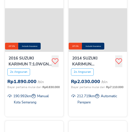
DP 0%
Include Insurance
DP 0%
Include Insurance
2016 SUZUKI
2014 SUZUKI
KARIMUN T:1.0WGNR
KARIMUN
GL MT
T:1.0WGNRGS AGS
2x Angsuran
2x Angsuran
Rp
1.890.000
Rp
2.030.000
/bln
/bln
Bayar pertama mulai dari
Rp
6.830.000
Bayar pertama mulai dari
Rp
7.110.000
190.992
km
Manual
212.719
km
Automatic
Kota Semarang
Parepare