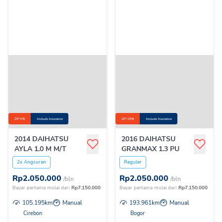
DP 0%
Include Insurance
DP 10%
Include Insurance
2014 DAIHATSU
2016 DAIHATSU
AYLA 1.0 M M/T
GRANMAX 1.3 PU
2x Angsuran
Reguler
Rp
2.050.000
Rp
2.050.000
/bln
/bln
Bayar pertama mulai dari
Rp
7.150.000
Bayar pertama mulai dari
Rp
7.150.000
105.195
km
Manual
193.961
km
Manual
Cirebon
Bogor