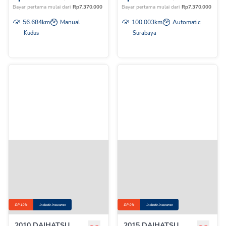
Bayar pertama mulai dari
Rp
7.370.000
Bayar pertama mulai dari
Rp
7.370.000
56.684
km
Manual
100.003
km
Automatic
Kudus
Surabaya
DP 10%
Include Insurance
DP 0%
Include Insurance
2010 DAIHATSU
2015 DAIHATSU