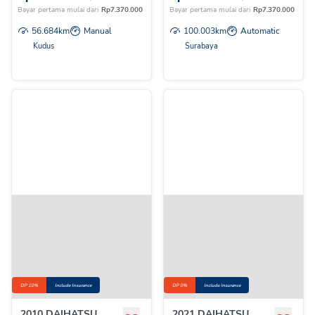
Bayar pertama mulai dari
Rp
7.370.000
Bayar pertama mulai dari
Rp
7.370.000
56.684
km
Manual
100.003
km
Automatic
Kudus
Surabaya
DP 10%
Include Insurance
DP 0%
Include Insurance
2010 DAIHATSU
2021 DAIHATSU