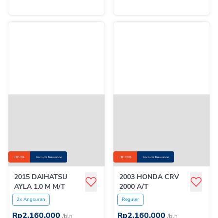
DP 0%
Include Insurance
DP 10%
Include Insurance
2015 DAIHATSU
2003 HONDA CRV
AYLA 1.0 M M/T
2000 A/T
2x Angsuran
Reguler
Rp
2.160.000
Rp
2.160.000
/bln
/bln