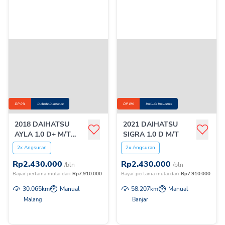
DP 0%
Include Insurance
DP 0%
Include Insurance
2018 DAIHATSU
2021 DAIHATSU
AYLA 1.0 D+ M/T
SIGRA 1.0 D M/T
NEW
2x Angsuran
2x Angsuran
Rp
2.430.000
Rp
2.430.000
/bln
/bln
Bayar pertama mulai dari
Rp
7.910.000
Bayar pertama mulai dari
Rp
7.910.000
30.065
km
Manual
58.207
km
Manual
Malang
Banjar