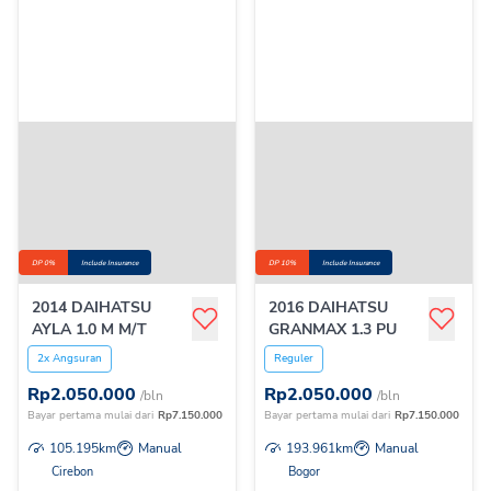
DP 0%
Include Insurance
DP 10%
Include Insurance
2014 DAIHATSU
2016 DAIHATSU
AYLA 1.0 M M/T
GRANMAX 1.3 PU
2x Angsuran
Reguler
Rp
2.050.000
Rp
2.050.000
/bln
/bln
Bayar pertama mulai dari
Rp
7.150.000
Bayar pertama mulai dari
Rp
7.150.000
105.195
km
Manual
193.961
km
Manual
Cirebon
Bogor