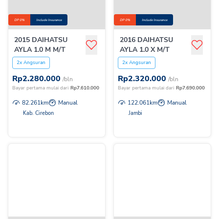
DP 0%
Include Insurance
DP 0%
Include Insurance
2015 DAIHATSU
2016 DAIHATSU
AYLA 1.0 M M/T
AYLA 1.0 X M/T
2x Angsuran
2x Angsuran
Rp
2.280.000
Rp
2.320.000
/bln
/bln
Bayar pertama mulai dari
Rp
7.610.000
Bayar pertama mulai dari
Rp
7.690.000
82.261
km
Manual
122.061
km
Manual
Kab. Cirebon
Jambi