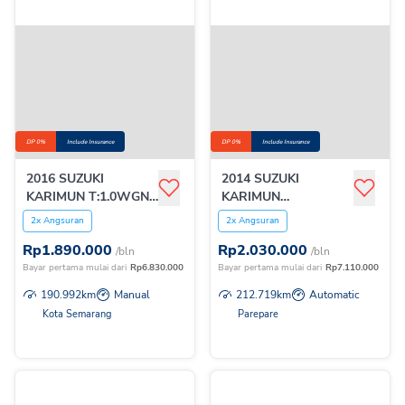
DP 0%
Include Insurance
DP 0%
Include Insurance
2016 SUZUKI
2014 SUZUKI
KARIMUN T:1.0WGNR
KARIMUN
GL MT
T:1.0WGNRGS AGS
2x Angsuran
2x Angsuran
Rp
1.890.000
Rp
2.030.000
/bln
/bln
Bayar pertama mulai dari
Rp
6.830.000
Bayar pertama mulai dari
Rp
7.110.000
190.992
km
Manual
212.719
km
Automatic
Kota Semarang
Parepare