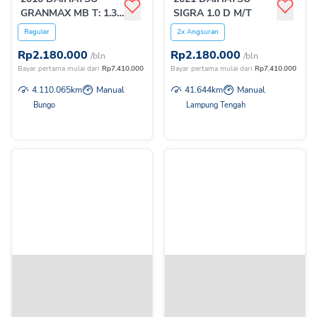
GRANMAX MB T: 1.3
SIGRA 1.0 D M/T
M/T
Reguler
2x Angsuran
Rp
2.180.000
Rp
2.180.000
/bln
/bln
Bayar pertama mulai dari
Rp
7.410.000
Bayar pertama mulai dari
Rp
7.410.000
4.110.065
km
Manual
41.644
km
Manual
Bungo
Lampung Tengah