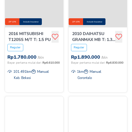
DP 10%
Include Insurance
DP 10%
Include Insurance
2016 MITSUBISHI
2010 DAIHATSU
T120SS M/T T: 1.5 PU
GRANMAX MB T: 1.3
M/T
Reguler
Reguler
Rp
1.780.000
Rp
1.890.000
/bln
/bln
Bayar pertama mulai dari
Rp
6.610.000
Bayar pertama mulai dari
Rp
6.830.000
101.491
km
Manual
1
km
Manual
Kab. Bekasi
Gorontalo