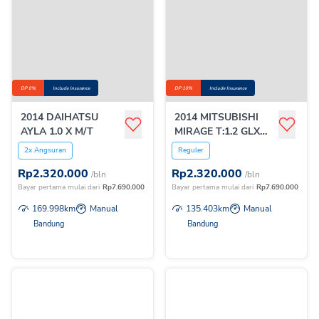
DP 0%
Include Insurance
DP 10%
Include Insurance
2014 DAIHATSU
2014 MITSUBISHI
AYLA 1.0 X M/T
MIRAGE T:1.2 GLX
M/T
2x Angsuran
Reguler
Rp
2.320.000
Rp
2.320.000
/bln
/bln
Bayar pertama mulai dari
Rp
7.690.000
Bayar pertama mulai dari
Rp
7.690.000
169.998
km
Manual
135.403
km
Manual
Bandung
Bandung