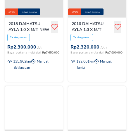
DP 0%
Include Insurance
DP 0%
Include Insurance
2018 DAIHATSU
2016 DAIHATSU
AYLA 1.0 X M/T NEW
AYLA 1.0 X M/T
2x Angsuran
2x Angsuran
Rp
2.300.000
Rp
2.320.000
/bln
/bln
Bayar pertama mulai dari
Rp
7.650.000
Bayar pertama mulai dari
Rp
7.690.000
135.962
km
Manual
122.061
km
Manual
Balikpapan
Jambi