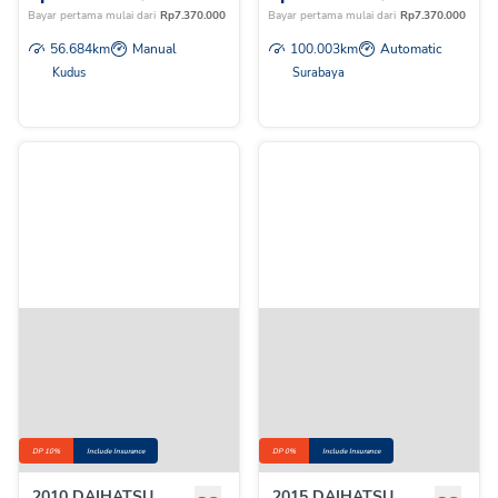
Bayar pertama mulai dari
Rp
7.370.000
Bayar pertama mulai dari
Rp
7.370.000
56.684
km
Manual
100.003
km
Automatic
Kudus
Surabaya
DP 10%
Include Insurance
DP 0%
Include Insurance
2010 DAIHATSU
2015 DAIHATSU