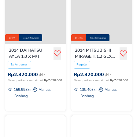
DP 0%
Include Insurance
DP 10%
Include Insurance
2014 DAIHATSU
2014 MITSUBISHI
AYLA 1.0 X M/T
MIRAGE T:1.2 GLX
M/T
2x Angsuran
Reguler
Rp
2.320.000
Rp
2.320.000
/bln
/bln
Bayar pertama mulai dari
Rp
7.690.000
Bayar pertama mulai dari
Rp
7.690.000
169.998
km
Manual
135.403
km
Manual
Bandung
Bandung