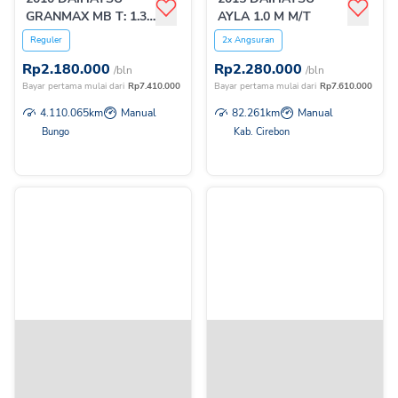
GRANMAX MB T: 1.3
AYLA 1.0 M M/T
M/T
Reguler
2x Angsuran
Rp
2.180.000
Rp
2.280.000
/bln
/bln
Bayar pertama mulai dari
Rp
7.410.000
Bayar pertama mulai dari
Rp
7.610.000
4.110.065
km
Manual
82.261
km
Manual
Bungo
Kab. Cirebon