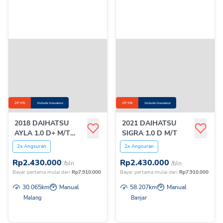
DP 0%
Include Insurance
DP 0%
Include Insurance
2018 DAIHATSU
2021 DAIHATSU
AYLA 1.0 D+ M/T
SIGRA 1.0 D M/T
NEW
2x Angsuran
2x Angsuran
Rp
2.430.000
Rp
2.430.000
/bln
/bln
Bayar pertama mulai dari
Rp
7.910.000
Bayar pertama mulai dari
Rp
7.910.000
30.065
km
Manual
58.207
km
Manual
Malang
Banjar