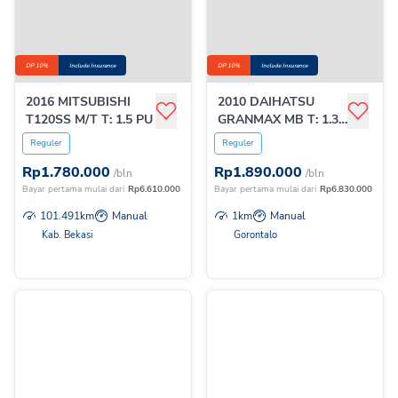
DP 10%
Include Insurance
DP 10%
Include Insurance
2016 MITSUBISHI
2010 DAIHATSU
T120SS M/T T: 1.5 PU
GRANMAX MB T: 1.3
M/T
Reguler
Reguler
Rp
1.780.000
Rp
1.890.000
/bln
/bln
Bayar pertama mulai dari
Rp
6.610.000
Bayar pertama mulai dari
Rp
6.830.000
101.491
km
Manual
1
km
Manual
Kab. Bekasi
Gorontalo