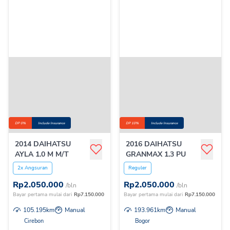
DP 0%
Include Insurance
DP 10%
Include Insurance
2014 DAIHATSU
2016 DAIHATSU
AYLA 1.0 M M/T
GRANMAX 1.3 PU
2x Angsuran
Reguler
Rp
2.050.000
Rp
2.050.000
/bln
/bln
Bayar pertama mulai dari
Rp
7.150.000
Bayar pertama mulai dari
Rp
7.150.000
105.195
km
Manual
193.961
km
Manual
Cirebon
Bogor