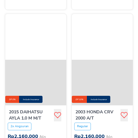
DP 0%
Include Insurance
DP 10%
Include Insurance
2015 DAIHATSU
2003 HONDA CRV
AYLA 1.0 M M/T
2000 A/T
2x Angsuran
Reguler
Rp
2.160.000
Rp
2.160.000
/bln
/bln