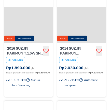
DP 0%
Include Insurance
DP 0%
Include Insurance
2016 SUZUKI
2014 SUZUKI
KARIMUN T:1.0WGNR
KARIMUN
GL MT
T:1.0WGNRGS AGS
2x Angsuran
2x Angsuran
Rp
1.890.000
Rp
2.030.000
/bln
/bln
Bayar pertama mulai dari
Rp
6.830.000
Bayar pertama mulai dari
Rp
7.110.000
190.992
km
Manual
212.719
km
Automatic
Kota Semarang
Parepare