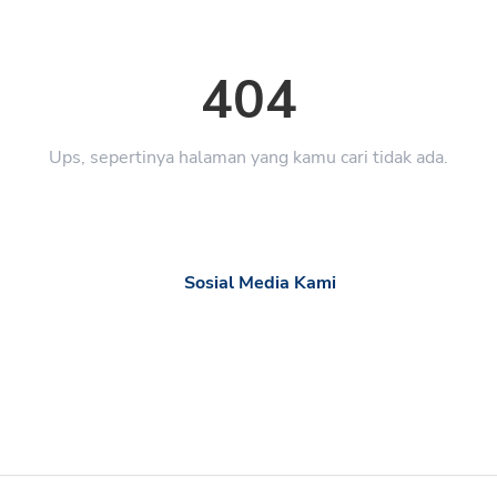
404
Ups, sepertinya halaman yang kamu cari tidak ada.
Sosial Media Kami