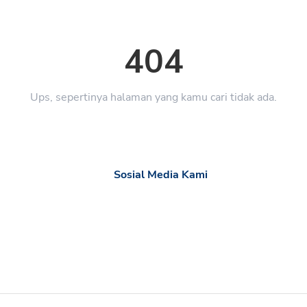
404
Ups, sepertinya halaman yang kamu cari tidak ada.
Sosial Media Kami