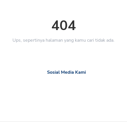
404
Ups, sepertinya halaman yang kamu cari tidak ada.
Sosial Media Kami