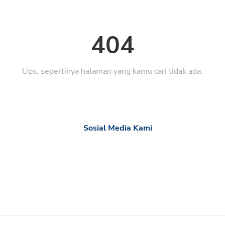
404
Ups, sepertinya halaman yang kamu cari tidak ada.
Sosial Media Kami