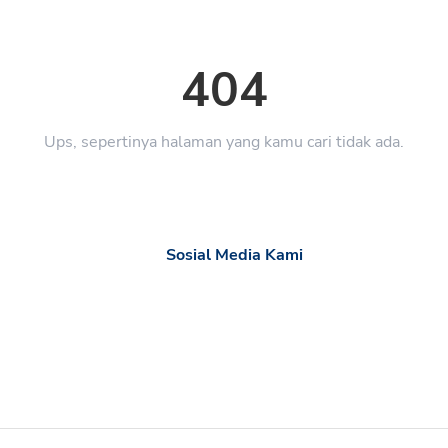
404
Ups, sepertinya halaman yang kamu cari tidak ada.
Sosial Media Kami