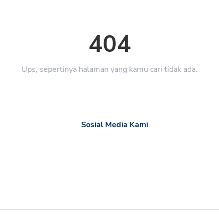
404
Ups, sepertinya halaman yang kamu cari tidak ada.
Sosial Media Kami