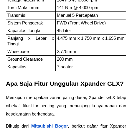
Tenaga Maksimum
104 PS @ 6.000 rpm
Torsi Maksimum
141 Nm @ 4.000 rpm
Transmisi
Manual 5 Percepatan
Sistem Penggerak
FWD (Front Wheel Drive)
Kapasitas Tangki
45 Liter
Panjang x Lebar x 
4.475 mm x 1.750 mm x 1.695 mm
Tinggi
Wheelbase
2.775 mm
Ground Clearance
200 mm
Kapasitas
7-seater
Apa Saja Fitur Unggulan Xpander GLX?
Meskipun merupakan varian paling dasar, Xpander GLX tetap 
dibekali fitur-fitur penting yang menunjang kenyamanan dan 
keselamatan berkendara. 
Dikutip dari 
Mitsubishi Bogor
,
 berikut daftar fitur Xpander 