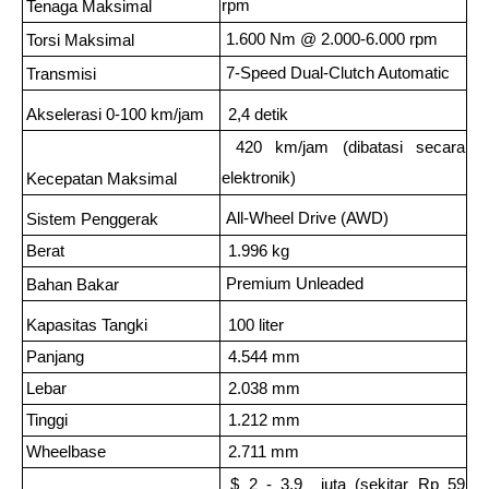
rpm
Tenaga Maksimal
 1.600 Nm @ 2.000-6.000 rpm
Torsi Maksimal
 7-Speed Dual-Clutch Automatic
Transmisi
Akselerasi 0-100 km/jam
 2,4 detik
 420 km/jam (dibatasi secara 
elektronik)
Kecepatan Maksimal
 All-Wheel Drive (AWD)
Sistem Penggerak
Berat
 1.996 kg
 Premium Unleaded
Bahan Bakar
Kapasitas Tangki
 100 liter
Panjang
 4.544 mm
Lebar
 2.038 mm
Tinggi
 1.212 mm
Wheelbase
 2.711 mm
 $ 2 - 3,9  juta (sekitar Rp 59 