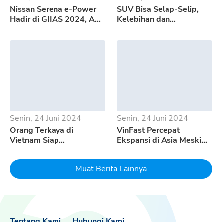
Nissan Serena e-Power
SUV Bisa Selap-Selip,
Hadir di GIIAS 2024, Apa
Kelebihan dan
Saja Kelebihannya?
Kekurangan GWM Tank
500
Senin, 24 Juni 2024
Senin, 24 Juni 2024
Orang Terkaya di
VinFast Percepat
Vietnam Siap
Ekspansi di Asia Meski
Mempertaruhkan Seluruh
Pertumbuhan EV
Uangnya Untuk EV
Melambat
Muat Berita Lainnya
Dream
Tentang Kami
Hubungi Kami