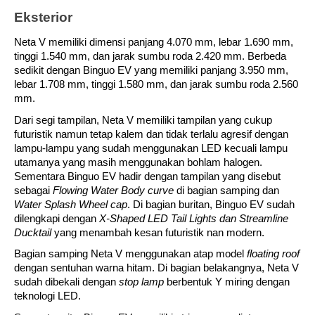
Eksterior
Neta V memiliki dimensi panjang 4.070 mm, lebar 1.690 mm, 
tinggi 1.540 mm, dan jarak sumbu roda 2.420 mm. Berbeda 
sedikit dengan Binguo EV yang memiliki panjang 3.950 mm, 
lebar 1.708 mm, tinggi 1.580 mm, dan jarak sumbu roda 2.560 
mm. 
Dari segi tampilan, Neta V memiliki tampilan yang cukup 
futuristik namun tetap kalem dan tidak terlalu agresif dengan 
lampu-lampu yang sudah menggunakan LED kecuali lampu 
utamanya yang masih menggunakan bohlam halogen. 
Sementara Binguo EV hadir dengan tampilan yang disebut 
sebagai 
Flowing Water Body curve
 di bagian samping dan 
Water Splash Wheel cap
. Di bagian buritan, Binguo EV sudah 
dilengkapi dengan 
X-Shaped LED Tail Lights dan Streamline 
Ducktail
 yang menambah kesan futuristik nan modern.
Bagian samping Neta V menggunakan atap model 
floating roof
dengan sentuhan warna hitam. Di bagian belakangnya, Neta V 
sudah dibekali dengan 
stop lamp
 berbentuk Y miring dengan 
teknologi LED. 