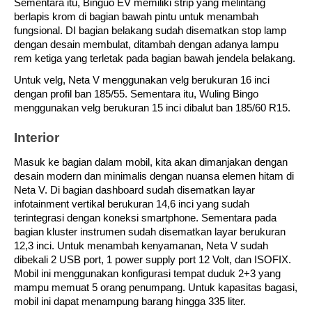
Sementara itu, Binguo EV memiliki strip yang melintang 
berlapis krom di bagian bawah pintu untuk menambah 
fungsional. DI bagian belakang sudah disematkan stop lamp 
dengan desain membulat, ditambah dengan adanya lampu 
rem ketiga yang terletak pada bagian bawah jendela belakang.
Untuk velg, Neta V menggunakan velg berukuran 16 inci 
dengan profil ban 185/55. Sementara itu, Wuling Bingo 
menggunakan velg berukuran 15 inci dibalut ban 185/60 R15.
Interior
Masuk ke bagian dalam mobil, kita akan dimanjakan dengan 
desain modern dan minimalis dengan nuansa elemen hitam di 
Neta V. Di bagian dashboard sudah disematkan layar 
infotainment vertikal berukuran 14,6 inci yang sudah 
terintegrasi dengan koneksi smartphone.
Sementara pada 
bagian kluster instrumen sudah disematkan layar berukuran 
12,3 inci. Untuk menambah kenyamanan, Neta V sudah 
dibekali 2 USB port, 1 power supply port 12 Volt, dan ISOFIX. 
Mobil ini menggunakan konfigurasi tempat duduk 2+3 yang 
mampu memuat 5 orang penumpang. Untuk kapasitas bagasi, 
mobil ini dapat menampung barang hingga 335 liter.