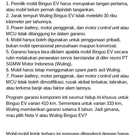
1. Pemilik mobil Binguo EV harus merupakan tangan pertama, 
atau mobil belum pernah dipindah tangankan.
2. Jarak tempuh Wuling Binguo EV tidak melebihi 30 ribu 
kilometer per tahunnya.
3. Power battery
, motor penggerak, dan 
motor control unit 
atau 
MCU tidak ditanggung ke dalam garansi.
4. Mobil hanya boleh digunakan untuk penggunaan pribadi, 
bukan mobil operasional perusahaan maupun komersial.
5. Garansi hanya bisa diklaim apabila mobil Binguo EV secara 
rutin melakukan perawatan servis berstandar di diler resmi PT 
SGMW Motor Indonesia (Wuling).
6. Mobil harus tetap menggunakan 
spare parts
 asli Wuling.
7. Power battery
, motor penggerak, dan 
motor control unit 
atau 
MCU tidak boleh dimodifikasi, rusak akibat terbakar, tabrakan, 
atau terkena banjir atau faktor alam lainnya.
Program garansi komponen inti seumur hidup ini khusus untuk 
Binguo EV varian 410 km. Sementara untuk varian 333 km, 
Wuling memberikan garansi selama 8 tahun. Jadi gimana, 
mau pilih Neta V atau Wuling Binguo EV?
Mobil-mobil listrik terbaru ini memang dibanderol dengan harga 