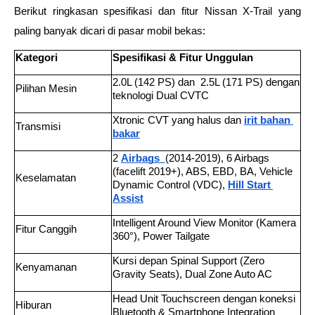
Berikut ringkasan spesifikasi dan fitur Nissan X-Trail yang 
paling banyak dicari di pasar mobil bekas: 
Kategori
Spesifikasi & Fitur Unggulan
2.0L (142 PS) dan  2.5L (171 PS) dengan 
Pilihan Mesin 
teknologi Dual CVTC 
Xtronic CVT yang halus dan
irit bahan 
Transmisi 
bakar
2 
Airbags 
(2014-2019), 6 Airbags 
(facelift 2019+), ABS, EBD, BA, Vehicle 
Keselamatan 
Dynamic Control (VDC), 
Hill Start 
Assist
Intelligent Around View Monitor (Kamera 
Fitur Canggih 
360°), Power Tailgate 
Kursi depan Spinal Support (Zero 
Kenyamanan 
Gravity Seats), Dual Zone Auto AC 
Head Unit Touchscreen dengan koneksi 
Hiburan 
Bluetooth & Smartphone Integration 