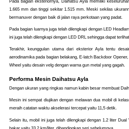
Pada bagian eksteriornya, Daihatsu Ayla memiliki keseluruh
1.665 mm dan tinggi sekitar 1.515 mm. Meski sekilas ukuran
bermanuver dengan baik di jalan raya perkotaan yang padat.
Pada bagian luarnya juga telah dilengkapi dengan LED Headlamp 
ini juga telah dilengkapi dengan LED DRL sehingga dapat terlih
Terakhir, keunggulan utama dari eksterior Ayla tentu des
aerodinamika pada bagian belakang, E-latch Backdoor Opener, Au
Wheel yaitu desain velg dengan warna gun metal yang gagah.
Performa Mesin Daihatsu Ayla
Dengan ukuran yang ringkas namun kabin besar membuat Daihats
Mesin ini sempat diujikan dengan melawan dua mobil di kelas
meraih catatan waktu akselerasi tercepat yaitu 11,5 detik.
Selain itu, mobil ini juga telah dilengkapi dengan 1.2 liter Dual
bakar yaitu 33,2 km/liter, dibandingkan seri sebelumnya.