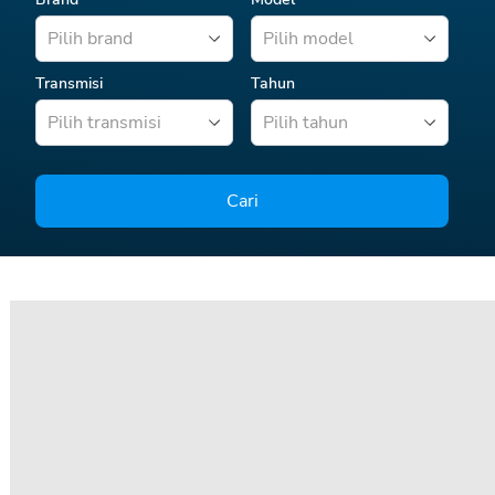
Pilih brand
Pilih model
Transmisi
Tahun
Pilih transmisi
Pilih tahun
Cari