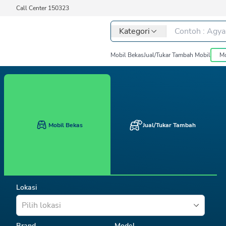
Call Center 150323
Kategori
Mobil Bekas
Jual/Tukar Tambah Mobil
Mo
Mobil Bekas
Jual/Tukar Tambah
Lokasi
Pilih lokasi
Brand
Model