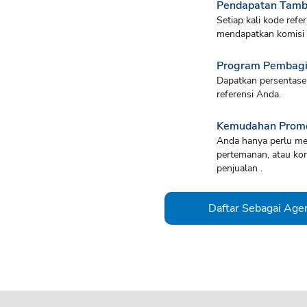
Pendapatan Tam
Setiap kali kode ref
mendapatkan komisi d
Program Pembagia
Dapatkan persentase 
referensi Anda.
Kemudahan Prom
Anda hanya perlu mem
pertemanan, atau kom
penjualan .
Daftar Sebagai Age