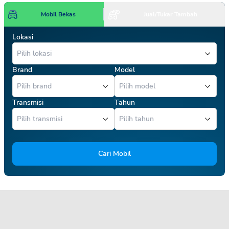
Mobil Bekas
Jual/Tukar Tambah
Lokasi
Brand
Model
Transmisi
Tahun
Cari Mobil