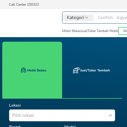
Call Center 150323
Kategori
Mobil Bekas
Jual/Tukar Tambah Mobil
Mo
Mobil Bekas
Jual/Tukar Tambah
Lokasi
Pilih lokasi
Brand
Model