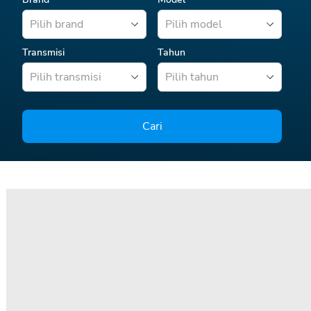
Pilih brand
Pilih model
Transmisi
Tahun
Pilih transmisi
Pilih tahun
Cari