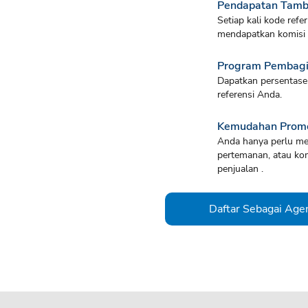
Pendapatan Tam
Setiap kali kode ref
mendapatkan komisi d
Program Pembagia
Dapatkan persentase 
referensi Anda.
Kemudahan Prom
Anda hanya perlu mem
pertemanan, atau kom
penjualan .
Daftar Sebagai Age