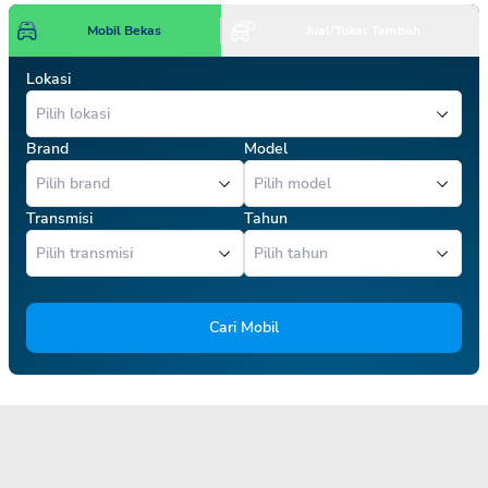
Mobil Bekas
Jual/Tukar Tambah
Lokasi
Brand
Model
Transmisi
Tahun
Cari Mobil