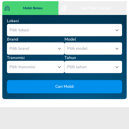
Mobil Bekas
Jual/Tukar Tambah
Lokasi
Brand
Model
Transmisi
Tahun
Cari Mobil