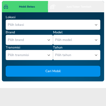
Mobil Bekas
Jual/Tukar Tambah
Lokasi
Brand
Model
Transmisi
Tahun
Cari Mobil