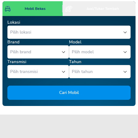
Mobil Bekas
Jual/Tukar Tambah
Lokasi
Brand
Model
Transmisi
Tahun
Cari Mobil