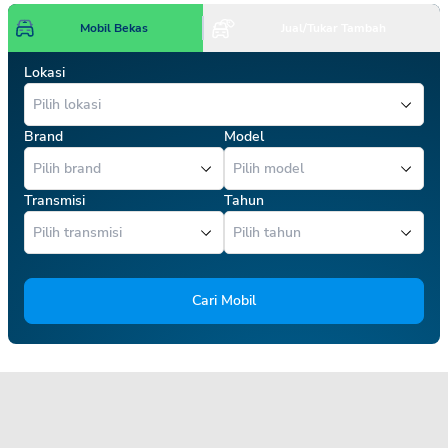
Mobil Bekas
Jual/Tukar Tambah
Lokasi
Brand
Model
Transmisi
Tahun
Cari Mobil